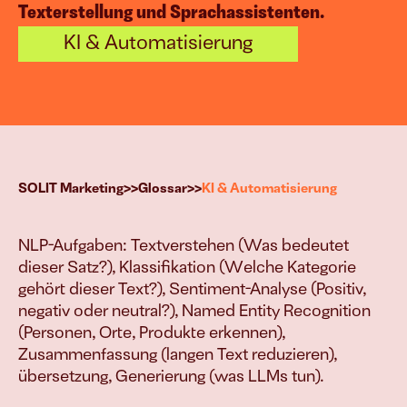
Texterstellung und Sprachassistenten.
g
KI & Automatisierung
esen Systemen treiben wir Euer Wac
>>
>>
SOLIT Marketing
Glossar
KI & Automatisierung
Vielfach bewährt & erfolgreich implementiert.
NLP-Aufgaben: Textverstehen (Was bedeutet 
B2B-Leads & Kunden
dieser Satz?), Klassifikation (Welche Kategorie 
Mehr Aufträge 
gehört dieser Text?), Sentiment-Analyse (Positiv, 
generieren
negativ oder neutral?), Named Entity Recognition 
(Personen, Orte, Produkte erkennen), 
Zusammenfassung (langen Text reduzieren), 
E-Commerce
übersetzung, Generierung (was LLMs tun).

Mehr Produkt 