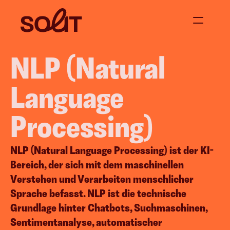
NLP (Natural 
Über uns
Jetzt anfragen
Language 
Projekte
Processing)
Blog
NLP (Natural Language Processing) ist der KI-
Bereich, der sich mit dem maschinellen 
Verstehen und Verarbeiten menschlicher 
 
Content Creation
Events &
Sprache befasst. NLP ist die technische 
Social Media Content
Supperclub & D
Grundlage hinter Chatbots, Suchmaschinen, 
Video Content
Moderation / 
Sentimentanalyse, automatischer 
Corporate Blogging