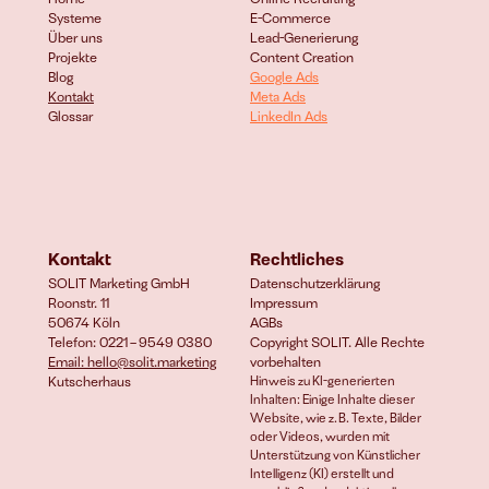
Systeme
E-Commerce 
Über uns
Lead-Generierung
Projekte
Content Creation
Blog
Google Ads
Kontakt
Meta Ads
Glossar
LinkedIn Ads
Kontakt
Rechtliches
SOLIT Marketing GmbH
Datenschutzerklärung
Roonstr. 11
Impressum
50674 Köln
AGBs
Telefon: 0221 – 9549 0380
Copyright SOLIT. Alle Rechte 
Email: hello@solit.marketing
vorbehalten
Kutscherhaus
Hinweis zu KI-generierten 
Inhalten: Einige Inhalte dieser 
Website, wie z. B. Texte, Bilder 
oder Videos, wurden mit 
Unterstützung von Künstlicher 
Intelligenz (KI) erstellt und 