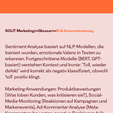
g
>>
>>
SOLIT Marketing
Glossar
KI & Automatisierung
Sentiment-Analyse basiert auf NLP-Modellen, die 
esen Systemen treiben wir Euer Wac
trainiert wurden, emotionale Valenz in Texten zu 
erkennen. Fortgeschrittene Modelle (BERT, GPT-
Vielfach bewährt & erfolgreich implementiert.
basiert) verstehen Kontext und Ironie: 'Toll, wieder 
B2B-Leads & Kunden
defekt' wird korrekt als negativ klassifiziert, obwohl 
'toll' positiv klingt.

Mehr Aufträge 
generieren
Marketing-Anwendungen: Produktbewertungen 
(Was loben Kunden, was kritisieren sie?), Social-
E-Commerce
Media-Monitoring (Reaktionen auf Kampagnen und 
Markenevents), Ad-Kommentar-Analyse (Meta-
Mehr Produkt 