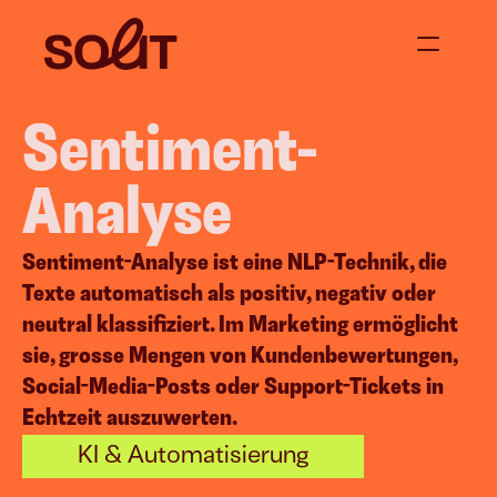
Sentiment-
Über uns
Jetzt anfragen
Analyse
Projekte
Sentiment-Analyse ist eine NLP-Technik, die 
Texte automatisch als positiv, negativ oder 
Blog
neutral klassifiziert. Im Marketing ermöglicht 
sie, grosse Mengen von Kundenbewertungen, 
Social-Media-Posts oder Support-Tickets in 
 
Content Creation
Events &
Echtzeit auszuwerten.
Social Media Content
Supperclub & D
KI & Automatisierung
Video Content
Moderation / 
Corporate Blogging