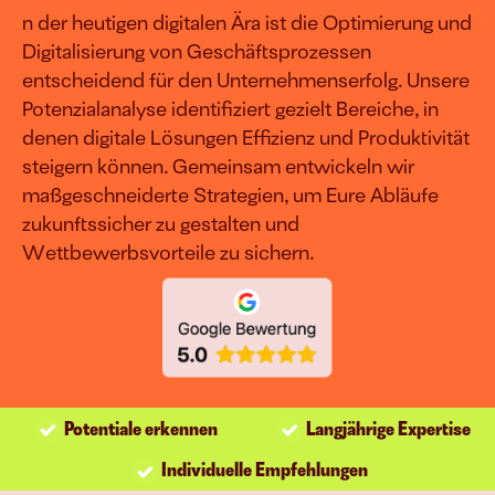
Corporate Blogging
n der heutigen digitalen Ära ist die Optimierung und 
Digitalisierung von Geschäftsprozessen 
g
entscheidend für den Unternehmenserfolg. Unsere 
Potenzialanalyse identifiziert gezielt Bereiche, in 
denen digitale Lösungen Effizienz und Produktivität 
steigern können. Gemeinsam entwickeln wir 
maßgeschneiderte Strategien, um Eure Abläufe 
zukunftssicher zu gestalten und 
esen Systemen treiben wir Euer Wac
Wettbewerbsvorteile zu sichern.
Vielfach bewährt & erfolgreich implementiert.
B2B-Leads & Kunden
Mehr Aufträge 
generieren
Potentiale erkennen
Langjährige Expertise
E-Commerce
Individuelle Empfehlungen