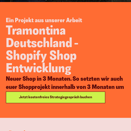
Corporate Blogging
g
Ein Projekt aus unserer Arbeit
Tramontina 
Deutschland - 
Shopify Shop 
Entwicklung
esen Systemen treiben wir Euer Wac
Vielfach bewährt & erfolgreich implementiert.
Neuer Shop in 3 Monaten. So setzten wir auch 
euer Shopprojekt innerhalb von 3 Monaten um
B2B-Leads & Kunden
Mehr Aufträge 
Jetzt kostenfreies Strategiegespräch buchen
generieren
E-Commerce