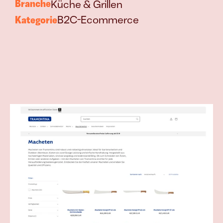
Mehr Produkt 
Branche
Küche & Grillen
verkaufen
Kategorie
B2C-Ecommerce
Join
Events
Experts