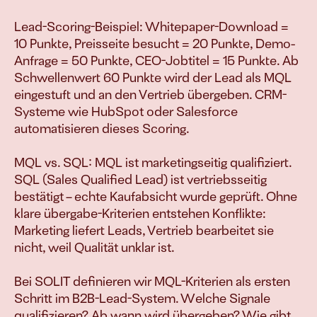
verkaufen
Lead-Scoring-Beispiel: Whitepaper-Download = 
10 Punkte, Preisseite besucht = 20 Punkte, Demo-
Anfrage = 50 Punkte, CEO-Jobtitel = 15 Punkte. Ab 
Schwellenwert 60 Punkte wird der Lead als MQL 
Join
eingestuft und an den Vertrieb übergeben. CRM-
Events
Experts
Systeme wie HubSpot oder Salesforce 
automatisieren dieses Scoring.

MQL vs. SQL: MQL ist marketingseitig qualifiziert. 
SQL (Sales Qualified Lead) ist vertriebsseitig 
bestätigt – echte Kaufabsicht wurde geprüft. Ohne 
klare übergabe-Kriterien entstehen Konflikte: 
Marketing liefert Leads, Vertrieb bearbeitet sie 
nicht, weil Qualität unklar ist.

Bei SOLIT definieren wir MQL-Kriterien als ersten 
Schritt im B2B-Lead-System. Welche Signale 
qualifizieren? Ab wann wird übergeben? Wie gibt 