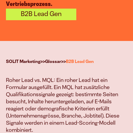
Vertriebsprozess.
g
B2B Lead Gen
esen Systemen treiben wir Euer Wac
>>
>>
SOLIT Marketing
Glossar
B2B Lead Gen
Vielfach bewährt & erfolgreich implementiert.
Roher Lead vs. MQL: Ein roher Lead hat ein 
B2B-Leads & Kunden
Formular ausgefüllt. Ein MQL hat zusätzliche 
Mehr Aufträge 
Qualifikationssignale gezeigt: bestimmte Seiten 
generieren
besucht, Inhalte heruntergeladen, auf E-Mails 
reagiert oder demografische Kriterien erfüllt 
(Unternehmensgrösse, Branche, Jobtitel). Diese 
E-Commerce
Signale werden in einem Lead-Scoring-Modell 
Mehr Produkt 
kombiniert.
