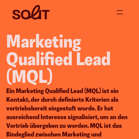
Marketing 
Über uns
Jetzt anfragen
Qualified Lead 
Projekte
(MQL)
Blog
Ein Marketing Qualified Lead (MQL) ist ein 
Kontakt, der durch definierte Kriterien als 
vertriebsbereit eingestuft wurde. Er hat 
 
Content Creation
Events &
ausreichend Interesse signalisiert, um an den 
Social Media Content
Supperclub & D
Vertrieb übergeben zu werden. MQL ist das 
Video Content
Moderation / 
Bindeglied zwischen Marketing und 
Corporate Blogging