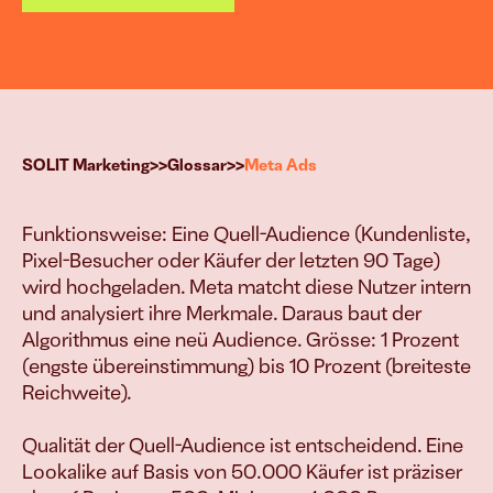
g
>>
>>
SOLIT Marketing
Glossar
Meta Ads
esen Systemen treiben wir Euer Wac
Funktionsweise: Eine Quell-Audience (Kundenliste, 
Vielfach bewährt & erfolgreich implementiert.
Pixel-Besucher oder Käufer der letzten 90 Tage) 
wird hochgeladen. Meta matcht diese Nutzer intern 
B2B-Leads & Kunden
und analysiert ihre Merkmale. Daraus baut der 
Mehr Aufträge 
Algorithmus eine neü Audience. Grösse: 1 Prozent 
generieren
(engste übereinstimmung) bis 10 Prozent (breiteste 
Reichweite).

E-Commerce
Qualität der Quell-Audience ist entscheidend. Eine 
Mehr Produkt 
Lookalike auf Basis von 50.000 Käufer ist präziser 