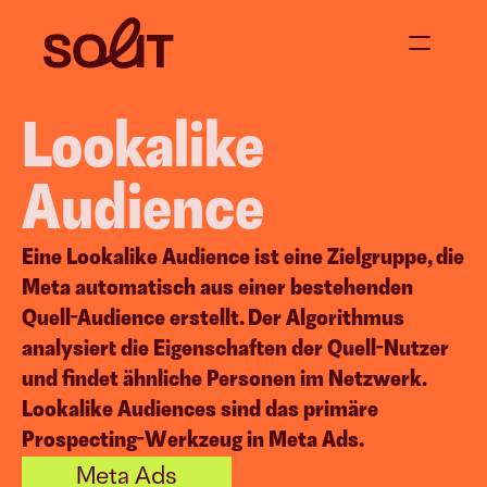
Lookalike 
Über uns
Jetzt anfragen
Audience
Projekte
Eine Lookalike Audience ist eine Zielgruppe, die 
Meta automatisch aus einer bestehenden 
Blog
Quell-Audience erstellt. Der Algorithmus 
analysiert die Eigenschaften der Quell-Nutzer 
und findet ähnliche Personen im Netzwerk. 
 
Content Creation
Events &
Lookalike Audiences sind das primäre 
Social Media Content
Supperclub & D
Prospecting-Werkzeug in Meta Ads.
Video Content
Moderation / 
Corporate Blogging
Meta Ads