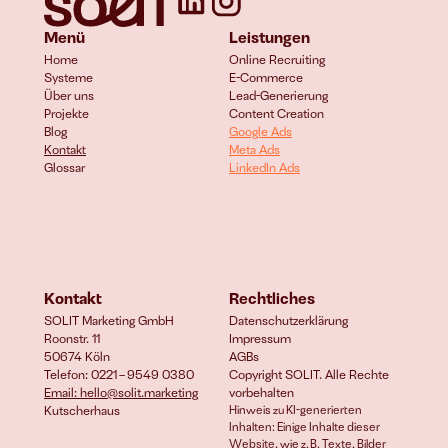
Menü
Leistungen
Home
Online Recruiting
Systeme
E-Commerce 
Über uns
Lead-Generierung
Projekte
Content Creation
Blog
Google Ads
Kontakt
Meta Ads
Glossar
LinkedIn Ads
Kontakt
Rechtliches
SOLIT Marketing GmbH
Datenschutzerklärung
Roonstr. 11
Impressum
50674 Köln
AGBs
Telefon: 0221 – 9549 0380
Copyright SOLIT. Alle Rechte 
Email: hello@solit.marketing
vorbehalten
Kutscherhaus
Hinweis zu KI-generierten 
Inhalten: Einige Inhalte dieser 
Website, wie z. B. Texte, Bilder 