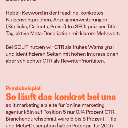
verkaufen
Hebel: Keyword in der Headline, konkretes 
Nutzenversprechen, Anzeigenerweiterungen 
(Sitelinks, Callouts, Preise). Im SEO: präziser Title-
Join
Tag, aktive Meta-Description mit klarem Mehrwert.

Events
Experts
Bei SOLIT nutzen wir CTR als frühes Warnsignal 
und identifizieren Seiten mit hohen Impressionen 
aber schlechter CTR als Rewrite-Prioritäten.
Praxisbeispiel
So läuft das konkret bei uns
solit.marketing erzielte für 'online marketing 
agentur köln' auf Position 5 nur 0,14 Prozent CTR. 
Branchendurchschnitt wäre 5 bis 8 Prozent. Title 
und Meta-Description haben Potenzial für 200+ 