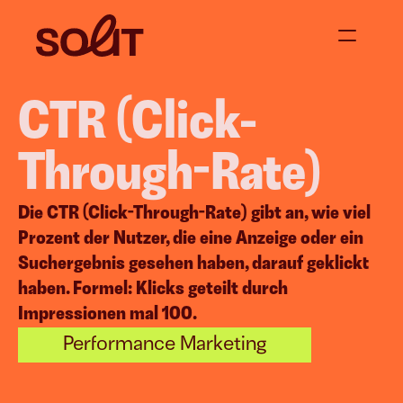
CTR (Click-
Über uns
Jetzt anfragen
Through-Rate)
Projekte
Die CTR (Click-Through-Rate) gibt an, wie viel 
Prozent der Nutzer, die eine Anzeige oder ein 
Blog
Suchergebnis gesehen haben, darauf geklickt 
haben. Formel: Klicks geteilt durch 
Impressionen mal 100.
 
Content Creation
Events &
Performance Marketing
Social Media Content
Supperclub & D
Video Content
Moderation / 
Corporate Blogging