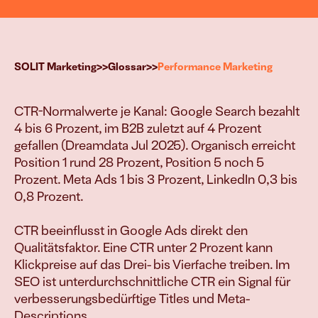
g
>>
>>
SOLIT Marketing
Glossar
Performance Marketing
CTR-Normalwerte je Kanal: Google Search bezahlt 
4 bis 6 Prozent, im B2B zuletzt auf 4 Prozent 
esen Systemen treiben wir Euer Wac
gefallen (Dreamdata Jul 2025). Organisch erreicht 
Position 1 rund 28 Prozent, Position 5 noch 5 
Vielfach bewährt & erfolgreich implementiert.
Prozent. Meta Ads 1 bis 3 Prozent, LinkedIn 0,3 bis 
0,8 Prozent.

B2B-Leads & Kunden
Mehr Aufträge 
CTR beeinflusst in Google Ads direkt den 
generieren
Qualitätsfaktor. Eine CTR unter 2 Prozent kann 
Klickpreise auf das Drei- bis Vierfache treiben. Im 
SEO ist unterdurchschnittliche CTR ein Signal für 
E-Commerce
verbesserungsbedürftige Titles und Meta-
Mehr Produkt 
Descriptions.
