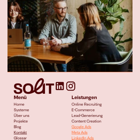
Menü
Leistungen
Home
Online Recruiting
Systeme
E-Commerce 
Über uns
Lead-Generierung
Projekte
Content Creation
Blog
Google Ads
Kontakt
Meta Ads
Glossar
LinkedIn Ads