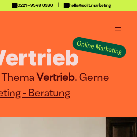
|
0221 – 9549 0380
hello@solit.marketing
ertrieb
m Thema 
Vertrieb
. Gerne 
ting - Beratung