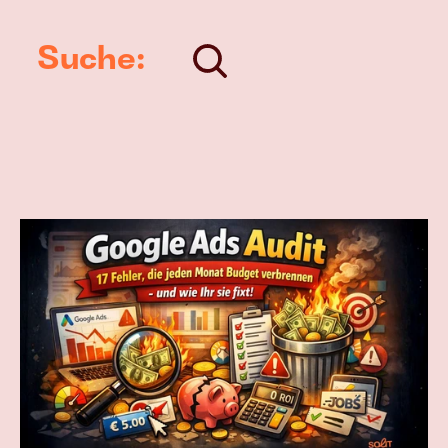
Mehr Produkt 
verkaufen
Suche:
Join
Events
Experts