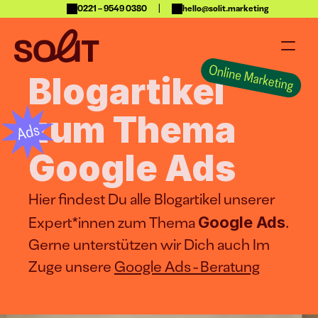
|
0221 – 9549 0380
hello@solit.marketing
Blogartikel 
Über uns
zum Thema 
Jetzt anfragen
Google Ads
Projekte
Hier findest Du alle Blogartikel unserer 
Blog
Google Ads
Expert*innen zum Thema 
. 
Gerne unterstützen wir Dich auch Im 
Zuge unsere 
Google Ads - Beratung
 
Content Creation
Events &
Social Media Content
Supperclub & D
Video Content
Moderation / 