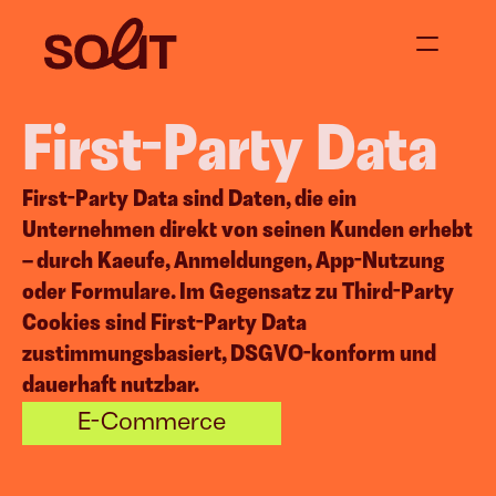
First-Party Data
Über uns
Jetzt anfragen
First-Party Data sind Daten, die ein 
Unternehmen direkt von seinen Kunden erhebt 
Projekte
– durch Kaeufe, Anmeldungen, App-Nutzung 
oder Formulare. Im Gegensatz zu Third-Party 
Blog
Cookies sind First-Party Data 
zustimmungsbasiert, DSGVO-konform und 
dauerhaft nutzbar.
 
Content Creation
Events &
E-Commerce
Social Media Content
Supperclub & D
Video Content
Moderation / 
Corporate Blogging