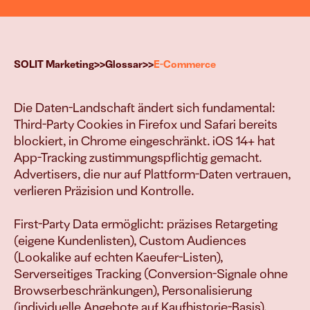
g
>>
>>
SOLIT Marketing
Glossar
E-Commerce
Die Daten-Landschaft ändert sich fundamental: 
Third-Party Cookies in Firefox und Safari bereits 
esen Systemen treiben wir Euer Wac
blockiert, in Chrome eingeschränkt. iOS 14+ hat 
App-Tracking zustimmungspflichtig gemacht. 
Vielfach bewährt & erfolgreich implementiert.
Advertisers, die nur auf Plattform-Daten vertrauen, 
verlieren Präzision und Kontrolle.

B2B-Leads & Kunden
Mehr Aufträge 
First-Party Data ermöglicht: präzises Retargeting 
generieren
(eigene Kundenlisten), Custom Audiences 
(Lookalike auf echten Kaeufer-Listen), 
Serverseitiges Tracking (Conversion-Signale ohne 
E-Commerce
Browserbeschränkungen), Personalisierung 
Mehr Produkt 
(individuelle Angebote auf Kaufhistorie-Basis), 