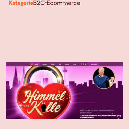
Mehr Produkt 
Kategorie
B2C-Ecommerce
verkaufen
Join
Events
Experts