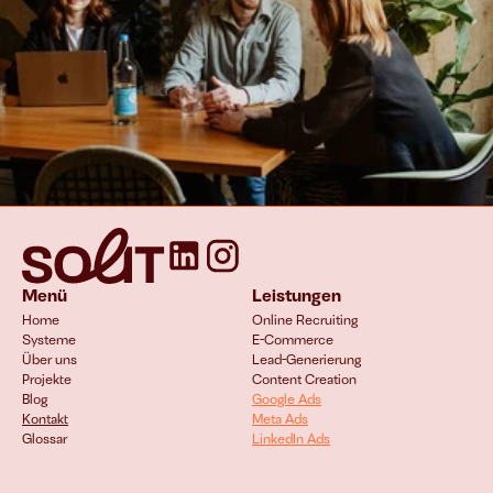
Menü
Leistungen
Home
Online Recruiting
Systeme
E-Commerce 
Über uns
Lead-Generierung
Projekte
Content Creation
Blog
Google Ads
Kontakt
Meta Ads
Glossar
LinkedIn Ads