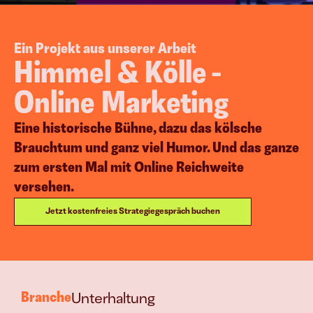
Corporate Blogging
g
Ein Projekt aus unserer Arbeit
Himmel & Kölle - 
Online Marketing
Eine historische Bühne, dazu das kölsche 
Brauchtum und ganz viel Humor. Und das ganze 
esen Systemen treiben wir Euer Wac
zum ersten Mal mit Online Reichweite 
Vielfach bewährt & erfolgreich implementiert.
versehen.
B2B-Leads & Kunden
Jetzt kostenfreies Strategiegespräch buchen
Mehr Aufträge 
generieren
Branche
E-Commerce
Unterhaltung