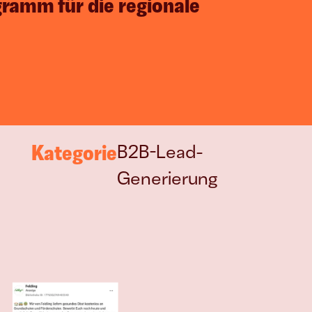
amm für die regionale 
KI als System
Strukturierter Einsatz mit klarer 
Wirkung
Kategorie
B2B-Lead-
Generierung