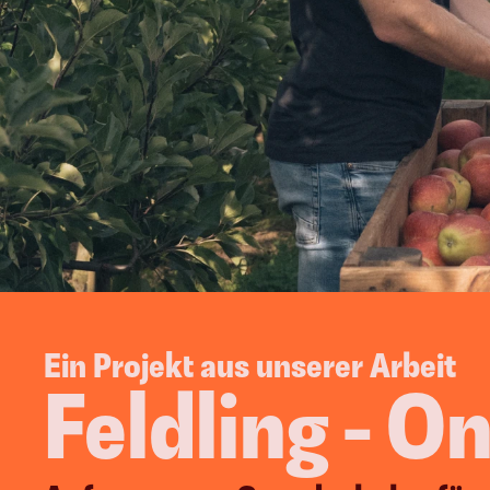
Growth Marketing
Google Ads
Strategie Workshop
Meta Ads
Weiterbildung & 
LinkedIn Ads
Coaching
WhattsApp M
Potentialanalyse
Amazon Ads
TikTok Ads
Mit di
Ein Projekt aus unserer Arbeit
Feldling - O
Online Recruiting
Neue Mitarbeiter 
einstellen