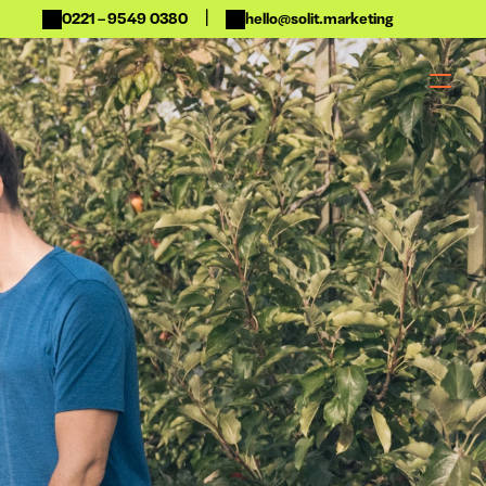
|
0221 – 9549 0380
hello@solit.marketing
 Moderation
Analyse
b & Dinner 
Dashboard & 