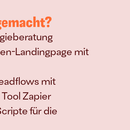
 gemacht?
egieberatung
en-Landingpage mit 
adflows mit 
 Tool Zapier
ripte für die 