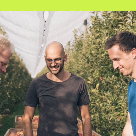
 
Content Creation
Events &
Social Media Content
Supperclu