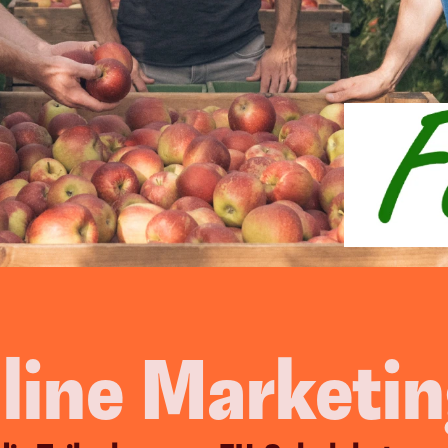
Video Content
Events
Corporate Blogging
Moderati
Cooking
arketing
esen Systemen treiben wir Euer Wac
Vielfach bewährt & erfolgreich implementiert.
nline Marketi
B2B-Leads & Kunden
Mehr Aufträge 
generieren