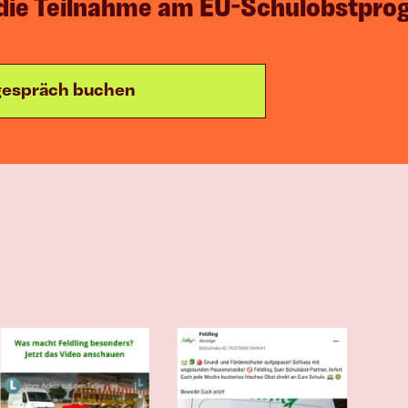
die Teilnahme am EU-Schulobstprogr
E-Commerce
Mehr Produkt 
egespräch buchen
verkaufen