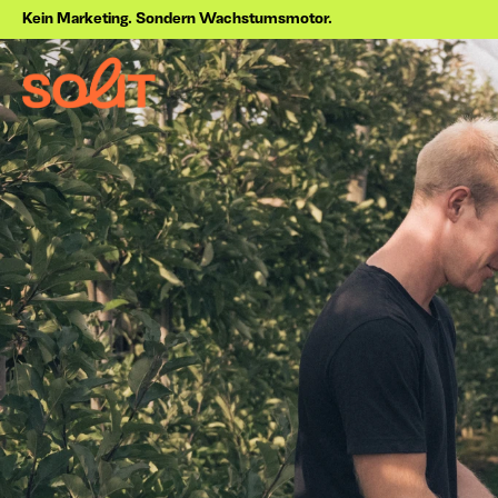
Kein Marketing. Sondern Wachstumsmotor.
Über uns
Jetzt anfragen
Projekte
Blog
Online Marketing 
Performance
Strategie
Marketing