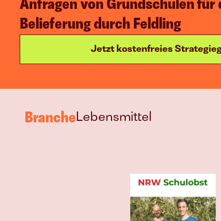
Anfragen von Grundschulen für 
Belieferung durch Feldling
Online Marketing
Eigene Strategie 
Jetzt kostenfreies Strategi
entwickeln
Join
Branche
Lebensmittel
Events
Experts