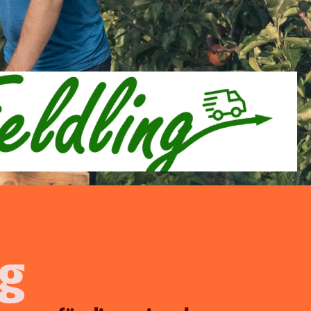
Reportings
on / Show-
Tracking Setup
Google Analytics 4
hstum. 
ng
Content Creation
Fotos, Videos & Ads 
erstellen