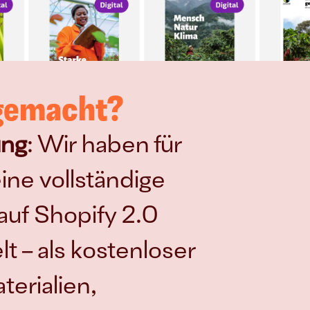
 gemacht?
ung
: Wir haben für 
ne vollständige 
auf Shopify 2.0 
t – als kostenloser 
rialien, 