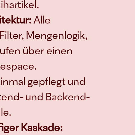
hartikel.
tektur:
 Alle 
lter, Mengenlogik, 
ufen über einen 
espace. 
nmal gepflegt und 
ntend- und Backend-
le.
figer Kaskade: