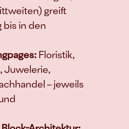
tweiten) greift 
bis in den 
ngpages:
 Floristik, 
 Juwelerie, 
fachhandel – jeweils 
und 