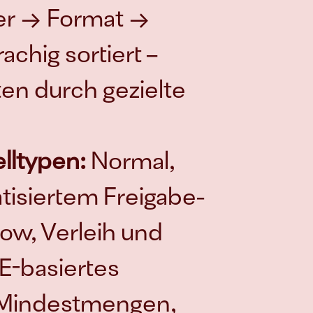
lter → Format → 
hig sortiert – 
ten durch gezielte 
elltypen:
 Normal, 
isiertem Freigabe-
ow, Verleih und 
-basiertes 
indestmengen, 