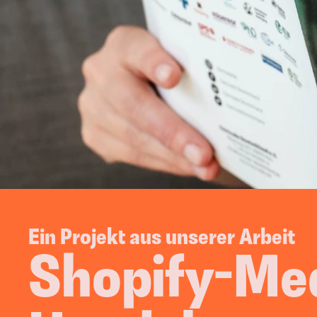
Growth Marketing
Google Ads
Strategie Workshop
Meta Ads
Weiterbildung & 
LinkedIn Ads
Coaching
WhattsApp M
Potentialanalyse
Amazon Ads
TikTok Ads
Mit di
Ein Projekt aus unserer Arbeit
Shopify-Medi
Online Recruiting
Neue Mitarbeiter 
einstellen