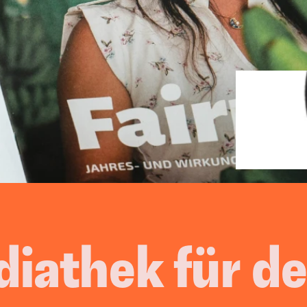
Video Content
Events
Corporate Blogging
Moderati
Cooking
arketing
esen Systemen treiben wir Euer Wac
Vielfach bewährt & erfolgreich implementiert.
athek für den
B2B-Leads & Kunden
Mehr Aufträge 
generieren