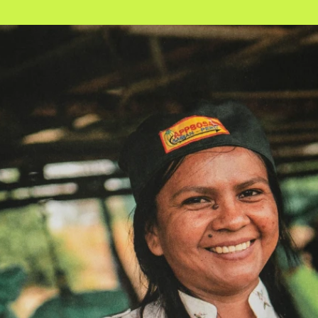
 
Content Creation
Events &
Social Media Content
Supperclu