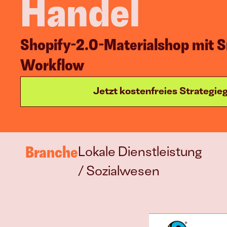
Handel
Online Marketing
Shopify-2.0-Materialshop mit Sm
Eigene Strategie 
entwickeln
Workflow
Jetzt kostenfreies Strategi
Join
Events
Experts
Branche
Lokale Dienstleistung 
/ Sozialwesen