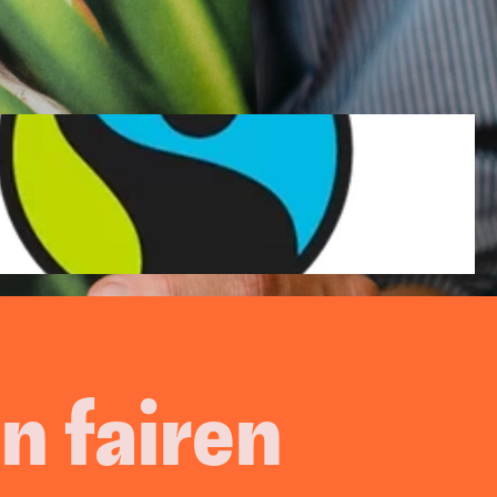
Reportings
on / Show-
Tracking Setup
Google Analytics 4
hstum. 
 fairen 
Content Creation
Fotos, Videos & Ads 
erstellen