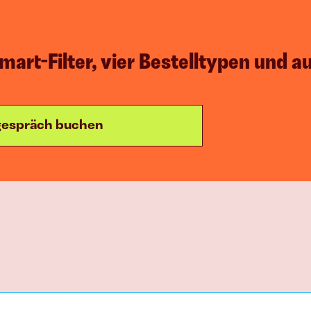
E-Commerce
art-Filter, vier Bestelltypen und a
Mehr Produkt 
verkaufen
egespräch buchen