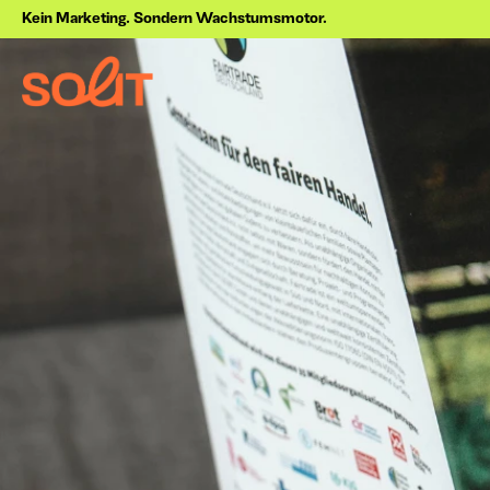
Kein Marketing. Sondern Wachstumsmotor.
Über uns
Jetzt anfragen
Projekte
Blog
Online Marketing 
Performance
Strategie
Marketing