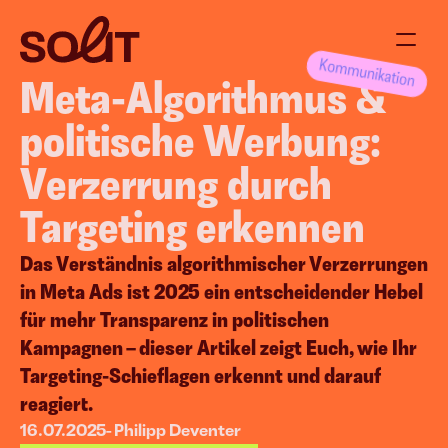
Meta‑Algorithmus & 
Über uns
politische Werbung: 
Jetzt anfragen
Verzerrung durch 
Projekte
Targeting erkennen
Das Verständnis algorithmischer Verzerrungen 
Blog
in Meta Ads ist 2025 ein entscheidender Hebel 
für mehr Transparenz in politischen 
Kampagnen – dieser Artikel zeigt Euch, wie Ihr 
 
Content Creation
Events &
Targeting‑Schieflagen erkennt und darauf 
Social Media Content
Supperclub & D
reagiert.
Video Content
Moderation / 
16.07.2025
- 
Philipp Deventer
Corporate Blogging