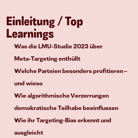
verkaufen
Einleitung / Top 
Learnings
Join
Events
Was die LMU‑Studie 2023 über 
Experts
Meta‑Targeting enthüllt
Welche Parteien besonders profitieren – 
und wieso
Wie algorithmische Verzerrungen 
demokratische Teilhabe beeinflussen
Wie ihr Targeting‑Bias erkennt und 
ausgleicht