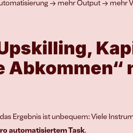
Automatisierung → mehr Output → mehr 
pskilling, Kapi
ge Abkommen“ n
d das Ergebnis ist unbequem: Viele Instru
pro automatisiertem Task
.