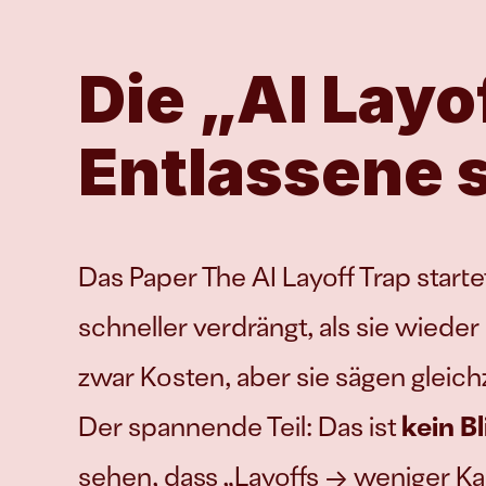
Die „AI Layof
Entlassene 
Das Paper 
The AI Layoff Trap
 start
schneller verdrängt, als sie wied
zwar Kosten, aber sie sägen gleich
Der spannende Teil: Das ist 
kein B
sehen, dass „Layoffs → weniger Ka