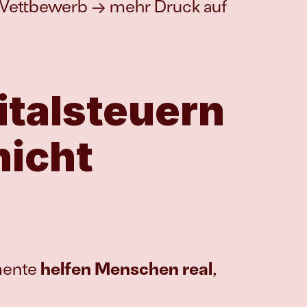
Wettbewerb → mehr Druck auf 
talsteuern 
icht 
mente 
helfen Menschen real
, 