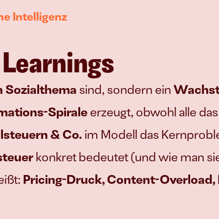
e Intelligenz
 Learnings
in Sozialthema
 sind, sondern ein 
Wachst
ations-Spirale
 erzeugt, obwohl alle das
alsteuern & Co.
 im Modell das Kernprobl
steuer
 konkret bedeutet (und wie man sie
ißt: 
Pricing-Druck, Content-Overload,