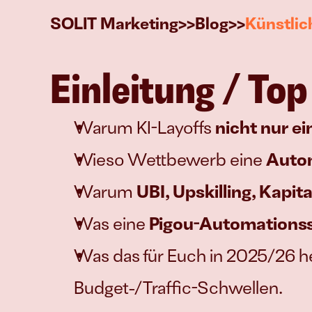
>>
>>
SOLIT Marketing
Blog
Künstlich
Einleitung / Top
Warum KI-Layoffs 
nicht nur e
Wieso Wettbewerb eine 
Autom
Warum 
UBI, Upskilling, Kapit
Was eine 
Pigou-Automations
Was das für Euch in 2025/26 he
Budget-/Traffic-Schwellen.