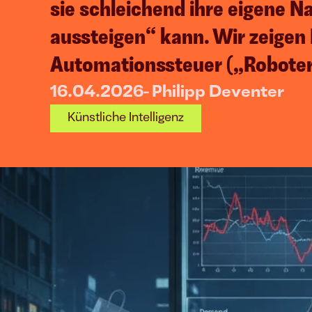
sie schleichend ihre eigene N
aussteigen“ kann. Wir zeigen
Automationssteuer („Roboters
16.04.2026
- 
Philipp Deventer
Künstliche Intelligenz