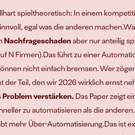
lhart spieltheoretisch: In einem kompetit
 sinnvoll, egal was die anderen machen.Wa
n 
Nachfrageschaden
 aber nur anteilig s
uf N Firmen).Das führt zu einer Automatio
können nicht einfach bremsen. Wer zögert,
mt der Teil, den wir 2026 wirklich ernst 
s Problem verstärken.
 Das Paper zeigt ei
schneller zu automatisieren als die ander
eibt mehr Über-Automatisierung.Das ist exa