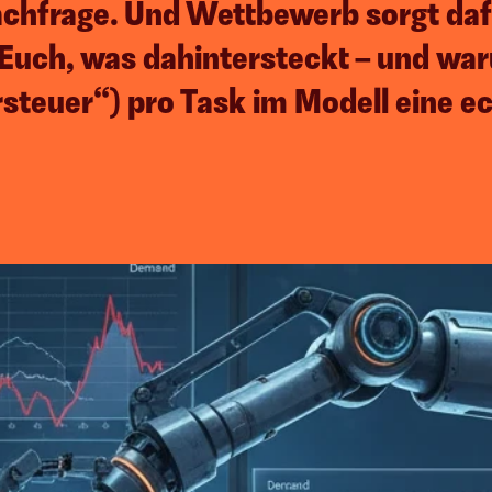
achfrage. Und Wettbewerb sorgt dafü
 Euch, was dahintersteckt – und wa
teuer“) pro Task im Modell eine ec