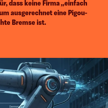
r, dass keine Firma „einfach 
rum ausgerechnet eine Pigou-
hte Bremse ist.