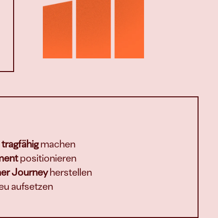
 tragfähig
 machen
ment
 positionieren
mer Journey
 herstellen
eu aufsetzen