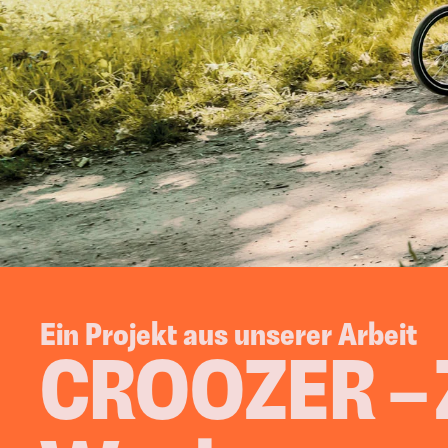
Growth Marketing
Google Ads
Strategie Workshop
Meta Ads
Weiterbildung & 
LinkedIn Ads
Coaching
WhattsApp M
Potentialanalyse
Amazon Ads
TikTok Ads
Mit di
Ein Projekt aus unserer Arbeit
CROOZER – Z
Online Recruiting
Neue Mitarbeiter 
einstellen