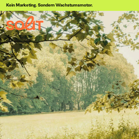
Kein Marketing. Sondern Wachstumsmotor.
Über uns
Jetzt anfragen
Projekte
Blog
Online Marketing 
Performance
Strategie
Marketing