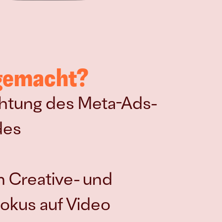
 gemacht?
chtung des Meta-Ads-
es 
n Creative- und 
Fokus auf Video