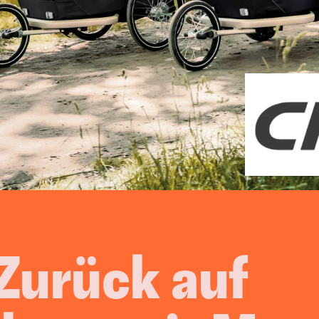
Video Content
Events
Corporate Blogging
Moderati
Cooking
arketing
esen Systemen treiben wir Euer Wac
Vielfach bewährt & erfolgreich implementiert.
urück auf 
B2B-Leads & Kunden
Mehr Aufträge 
generieren