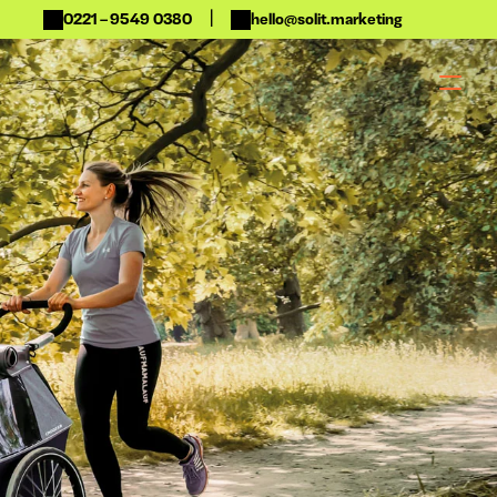
|
0221 – 9549 0380
hello@solit.marketing
 Moderation
Analyse
b & Dinner 
Dashboard & 