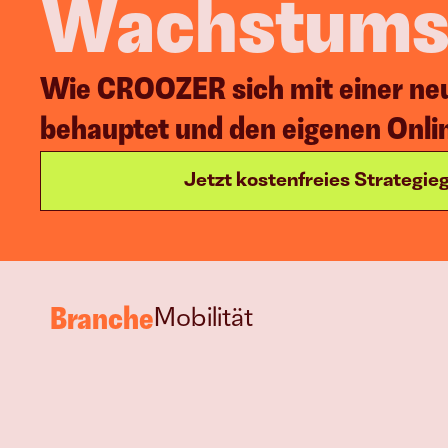
Wachstumsk
Online Marketing
Wie CROOZER sich mit einer neue
Eigene Strategie 
entwickeln
behauptet und den eigenen Onli
Jetzt kostenfreies Strategi
Join
Events
Experts
Branche
Mobilität