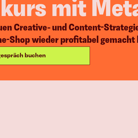
urs mit Met
E-Commerce
n Creative- und Content-Strategie 
Mehr Produkt 
verkaufen
ne-Shop wieder profitabel gemacht 
egespräch buchen