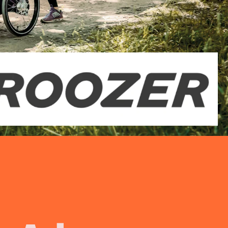
Reportings
on / Show-
Tracking Setup
Google Analytics 4
hstum. 
Content Creation
Fotos, Videos & Ads 
erstellen