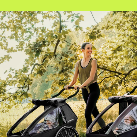
 
Content Creation
Events &
Social Media Content
Supperclu