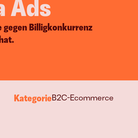
a Ads
KI als System
gegen Billigkonkurrenz 
Strukturierter Einsatz mit klarer 
Wirkung
hat.
Kategorie
B2C-Ecommerce